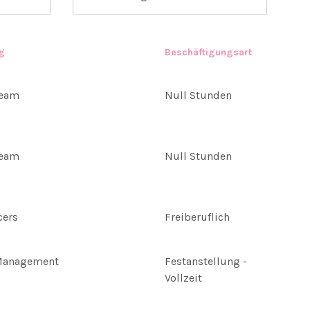
g
Beschäftigungsart
Team
Null Stunden
Team
Null Stunden
cers
Freiberuflich
Management
Festanstellung -
Vollzeit